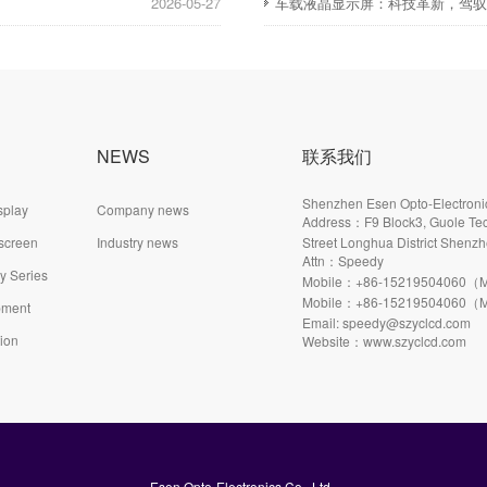
2026-05-27
车载液晶显示屏：科技革新，驾
NEWS
联系我们
Shenzhen Esen Opto-Electronic
splay
Company news
Address：F9 Block3, Guole Tec
 screen
Industry news
Street Longhua District Shenzh
Attn：Speedy
ay Series
Mobile：+86-15219504060（M
Mobile：+86-15219504060（M
pment
Email: speedy@szyclcd.com
tion
Website：www.szyclcd.com
Esen Opto-Electronics Co., Ltd.