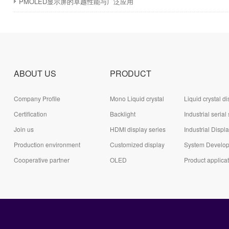
PMOLED显示屏的卓越性能与广泛应用
ABOUT US
PRODUCT
Company Profile
Mono Liquid crystal
Liquid crystal di
Certification
display (LCD)
Backlight
module (LCD)
Industrial serial
Join us
HDMI display series
series
Industrial Displ
Production environment
Customized display
System Develo
Cooperative partner
series
OLED
Board Series
Product applica