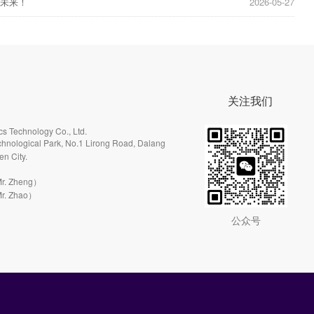
驭未来！
2026-05-27
关注我们
s Technology Co., Ltd.
hnological Park, No.1 Lirong Road, Dalang
en City.
r. Zheng）
r. Zhao）
公众号