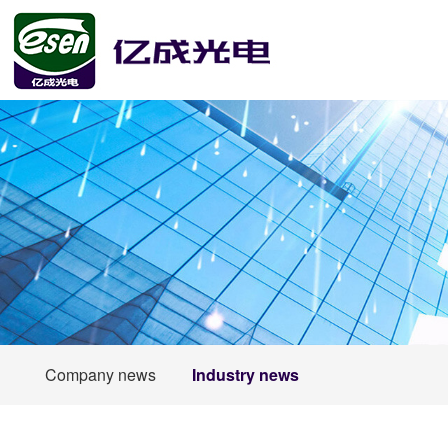
Company news
Industry news